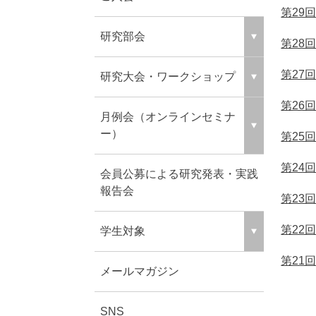
第29
研究部会
第28
第27
研究大会・ワークショップ
第26
月例会（オンラインセミナ
ー）
第25
第24
会員公募による研究発表・実践
報告会
第23
第22
学生対象
第21
メールマガジン
SNS