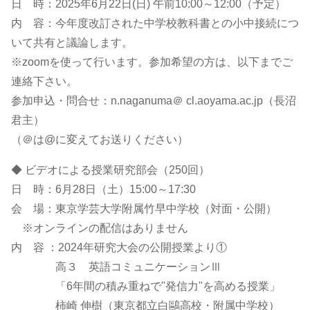
日 時：2025年6月22日(日) 午前10:00～12:00（予定）
内 容：今年度改訂された中学校教科書との小中接続につ
いて共有と議論します。
※zoomを使って行います。参加希望の方は、以下までご
連絡下さい。
参加申込・問合せ：n.naganuma＠ cl.aoyama.ac.jp（長沼
君主）
（＠は@に変えてお送りください）
◆ ビデオによる授業研究部会（250回）
日 時：6月28日（土）15:00～17:30
会 場：東京学芸大学附属竹早中学校（対面・公開）
※オンラインの配信はありません
内 容 ：2024年研究大会の公開授業より①
高３ 英語コミュニケーションⅢ
「6年間の積み重ねで"発信力"を高める授業」
柿崎 伸樹（東京都立白鷗高校・附属中学校）