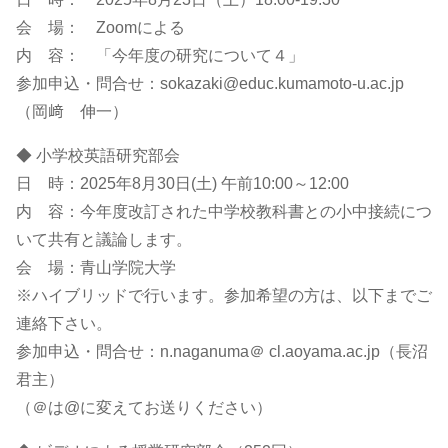
会 場： Zoomによる
内 容： 「今年度の研究について４」
参加申込・問合せ：sokazaki@educ.kumamoto-u.ac.jp
（岡﨑 伸一）
◆ 小学校英語研究部会
日 時：2025年8月30日(土) 午前10:00～12:00
内 容：今年度改訂された中学校教科書との小中接続につ
いて共有と議論します。
会 場：青山学院大学
※ハイブリッドで行います。参加希望の方は、以下までご
連絡下さい。
参加申込・問合せ：n.naganuma＠ cl.aoyama.ac.jp（長沼
君主）
（＠は@に変えてお送りください）