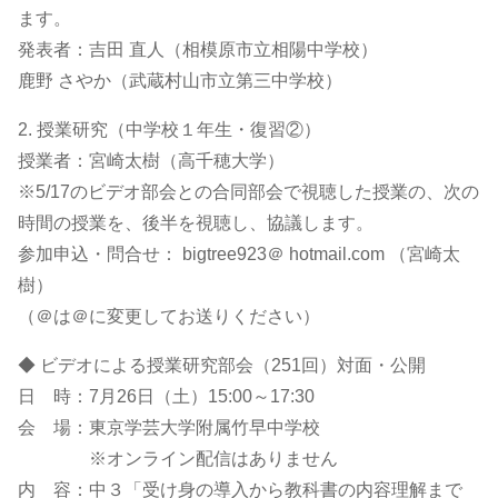
ます。
発表者：吉田 直人（相模原市立相陽中学校）
鹿野 さやか（武蔵村山市立第三中学校）
2. 授業研究（中学校１年生・復習②）
授業者：宮崎太樹（高千穂大学）
※5/17のビデオ部会との合同部会で視聴した授業の、次の
時間の授業を、後半を視聴し、協議します。
参加申込・問合せ： bigtree923＠ hotmail.com （宮崎太
樹）
（＠は＠に変更してお送りください）
◆ ビデオによる授業研究部会（251回）対面・公開
日 時：7月26日（土）15:00～17:30
会 場：東京学芸大学附属竹早中学校
※オンライン配信はありません
内 容：中３「受け身の導入から教科書の内容理解まで