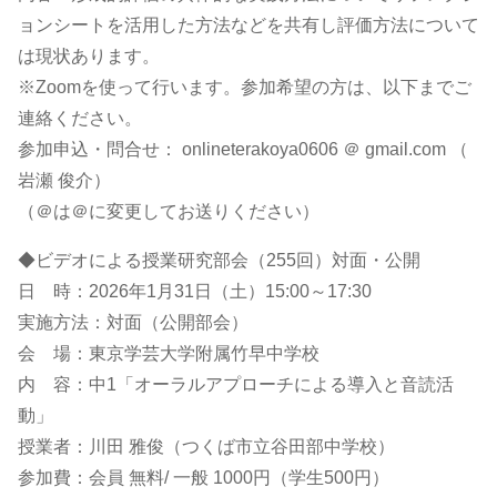
ョンシートを活用した方法などを共有し評価方法について
は現状あります。
※Zoomを使って行います。参加希望の方は、以下までご
連絡ください。
参加申込・問合せ： onlineterakoya0606 ＠ gmail.com （
岩瀬 俊介）
（＠は＠に変更してお送りください）
◆ビデオによる授業研究部会（255回）対面・公開
日 時：2026年1月31日（土）15:00～17:30
実施方法：対面（公開部会）
会 場：東京学芸大学附属竹早中学校
内 容：中1「オーラルアプローチによる導入と音読活
動」
授業者：川田 雅俊（つくば市立谷田部中学校）
参加費：会員 無料/ 一般 1000円（学生500円）