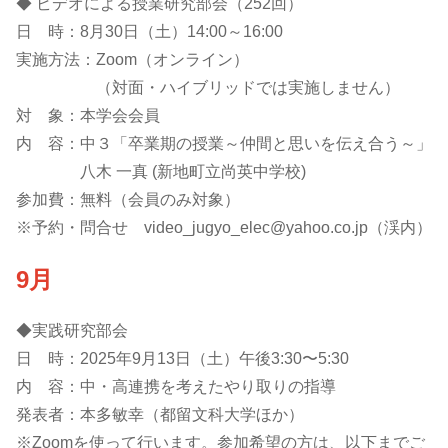
◆ ビデオによる授業研究部会（252回）
日 時：8月30日（土）14:00～16:00
実施方法：Zoom（オンライン）
（対面・ハイブリッドでは実施しません）
対 象：本学会会員
内 容：中３「卒業期の授業～仲間と思いを伝え合う～」
八木 一真 (新地町立尚英中学校)
参加費：無料（会員のみ対象）
※予約・問合せ video_jugyo_elec@yahoo.co.jp（渓内）
9月
◆実践研究部会
日 時：2025年9月13日（土）午後3:30〜5:30
内 容：中・高連携を考えたやり取りの指導
発表者：本多敏幸（都留文科大学ほか）
※Zoomを使って行います。参加希望の方は、以下までご