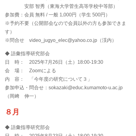
安部 智秀（東海大学菅生高等学校中等部）
参加費：会員 無料 / 一般 1,000円（学生 500円）
※予約不要（公開部会なので会員以外の方も参加できま
す）
※問合せ video_jugyo_elec@yahoo.co.jp（渓内）
◆ 語彙指導研究部会
日 時： 2025年7月26日（土）18:00-19:30
会 場： Zoomによる
内 容： 「今年度の研究について３」
参加申込・問合せ：sokazaki@educ.kumamoto-u.ac.jp
（岡﨑 伸一）
８月
◆ 語彙指導研究部会
日 時： 2025年8月23日（土）18:00-19:30