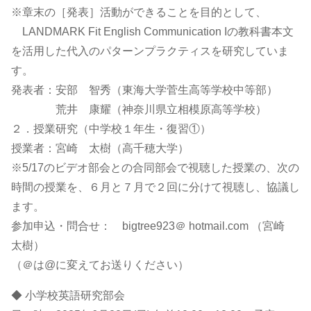
※章末の［発表］活動ができることを目的として、
LANDMARK Fit English Communication Iの教科書本文
を活用した代入のパターンプラクティスを研究していま
す。
発表者：安部 智秀（東海大学菅生高等学校中等部）
荒井 康耀（神奈川県立相模原高等学校）
２．授業研究（中学校１年生・復習①）
授業者：宮崎 太樹（高千穂大学）
※5/17のビデオ部会との合同部会で視聴した授業の、次の
時間の授業を、６月と７月で２回に分けて視聴し、協議し
ます。
参加申込・問合せ： bigtree923＠ hotmail.com （宮崎
太樹）
（＠は@に変えてお送りください）
◆ 小学校英語研究部会