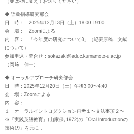
（＠は@に変えてお送りください）
◆ 語彙指導研究部会
日 時： 2025年12月13日（土）18:00-19:00
会 場： Zoomによる
内 容： 「今年度の研究について8」（紀要原稿、文献
について）
参加申込・問合せ：sokazaki@educ.kumamoto-u.ac.jp
（岡﨑 伸一）
◆ オーラルアプローチ研究部会
日 時：2025年12月20日（土）午後3:00〜4:40
会 場：Zoomによる
内 容：
１．オーラルイントロダクション再考１〜文法事項２〜
※『実践英語教育』(山家保, 1972)の「Oral Introductionの
技術19」を元に，