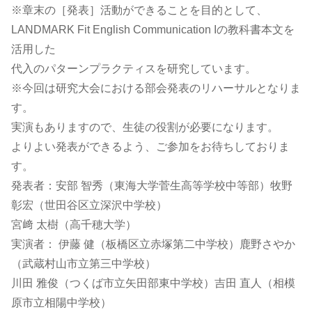
※章末の［発表］活動ができることを目的として、
LANDMARK Fit English Communication Iの教科書本文を
活用した
代入のパターンプラクティスを研究しています。
※今回は研究大会における部会発表のリハーサルとなりま
す。
実演もありますので、生徒の役割が必要になります。
よりよい発表ができるよう、ご参加をお待ちしておりま
す。
発表者：安部 智秀（東海大学菅生高等学校中等部）牧野
彰宏（世田谷区立深沢中学校）
宮﨑 太樹（高千穂大学）
実演者： 伊藤 健（板橋区立赤塚第二中学校）鹿野さやか
（武蔵村山市立第三中学校）
川田 雅俊（つくば市立矢田部東中学校）吉田 直人（相模
原市立相陽中学校）