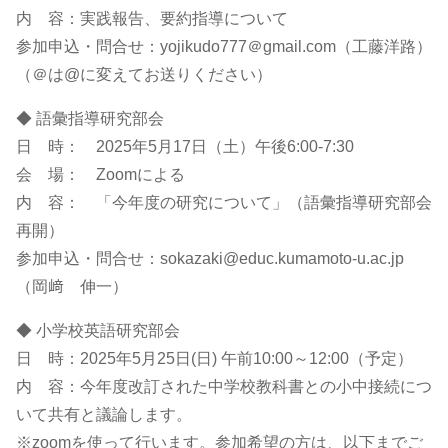
内 容：実践報告、要約指導について
参加申込・問合せ：yojikudo777＠gmail.com（工藤洋路）
（＠は@に変えてお送りください）
◆ 語彙指導研究部会
日 時： 2025年5月17日（土）午後6:00-7:30
会 場： Zoomによる
内 容： 「今年度の研究について」（語彙指導研究部会
再開）
参加申込・問合せ：sokazaki@educ.kumamoto-u.ac.jp
（岡﨑 伸一）
◆ 小学校英語研究部会
日 時：2025年5月25日(日) 午前10:00～12:00（予定）
内 容：今年度改訂された中学校教科書との小中接続につ
いて共有と議論します。
※zoomを使って行います。参加希望の方は、以下までご