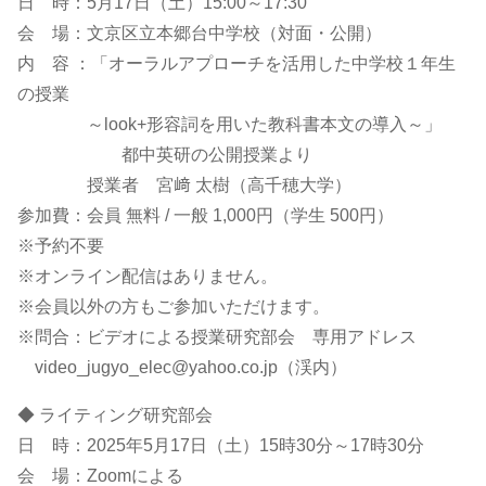
日 時：5月17日（土）15:00～17:30
会 場：文京区立本郷台中学校（対面・公開）
内 容 ：「オーラルアプローチを活用した中学校１年生
の授業
～look+形容詞を用いた教科書本文の導入～」
都中英研の公開授業より
授業者 宮﨑 太樹（高千穂大学）
参加費：会員 無料 / 一般 1,000円（学生 500円）
※予約不要
※オンライン配信はありません。
※会員以外の方もご参加いただけます。
※問合：ビデオによる授業研究部会 専用アドレス
video_jugyo_elec@yahoo.co.jp（渓内）
◆ ライティング研究部会
日 時：2025年5月17日（土）15時30分～17時30分
会 場：Zoomによる