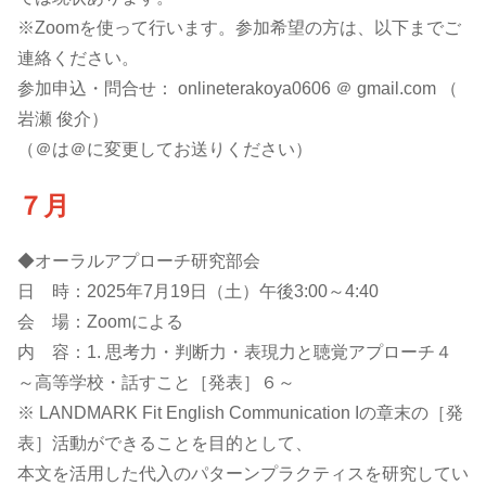
※Zoomを使って行います。参加希望の方は、以下までご
連絡ください。
参加申込・問合せ： onlineterakoya0606 ＠ gmail.com （
岩瀬 俊介）
（＠は＠に変更してお送りください）
７月
◆オーラルアプローチ研究部会
日 時：2025年7月19日（土）午後3:00～4:40
会 場：Zoomによる
内 容：1. 思考力・判断力・表現力と聴覚アプローチ４
～高等学校・話すこと［発表］６～
※ LANDMARK Fit English Communication Iの章末の［発
表］活動ができることを目的として、
本文を活用した代入のパターンプラクティスを研究してい