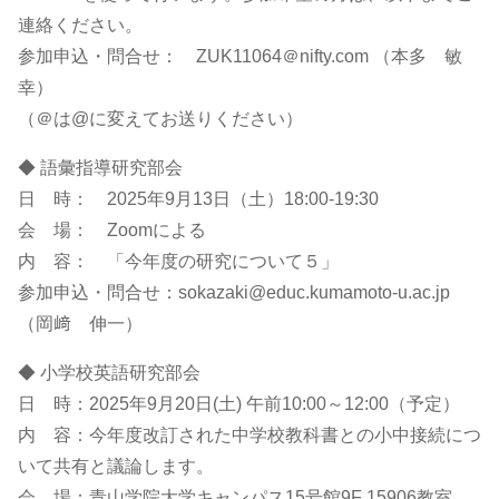
連絡ください。
参加申込・問合せ： ZUK11064＠nifty.com （本多 敏
幸）
（＠は@に変えてお送りください）
◆ 語彙指導研究部会
日 時： 2025年9月13日（土）18:00-19:30
会 場： Zoomによる
内 容： 「今年度の研究について５」
参加申込・問合せ：sokazaki@educ.kumamoto-u.ac.jp
（岡﨑 伸一）
◆ 小学校英語研究部会
日 時：2025年9月20日(土) 午前10:00～12:00（予定）
内 容：今年度改訂された中学校教科書との小中接続につ
いて共有と議論します。
会 場：青山学院大学キャンパス15号館9F 15906教室