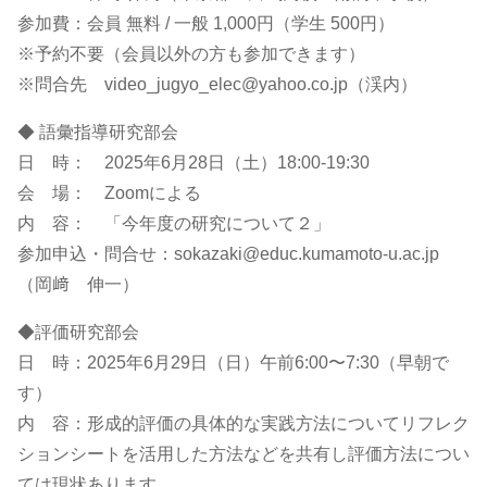
参加費：会員 無料 / 一般 1,000円（学生 500円）
※予約不要（会員以外の方も参加できます）
※問合先 video_jugyo_elec@yahoo.co.jp（渓内）
◆ 語彙指導研究部会
日 時： 2025年6月28日（土）18:00-19:30
会 場： Zoomによる
内 容： 「今年度の研究について２」
参加申込・問合せ：sokazaki@educ.kumamoto-u.ac.jp
（岡﨑 伸一）
◆評価研究部会
日 時：2025年6月29日（日）午前6:00〜7:30（早朝で
す）
内 容：形成的評価の具体的な実践方法についてリフレク
ションシートを活用した方法などを共有し評価方法につい
ては現状あります。