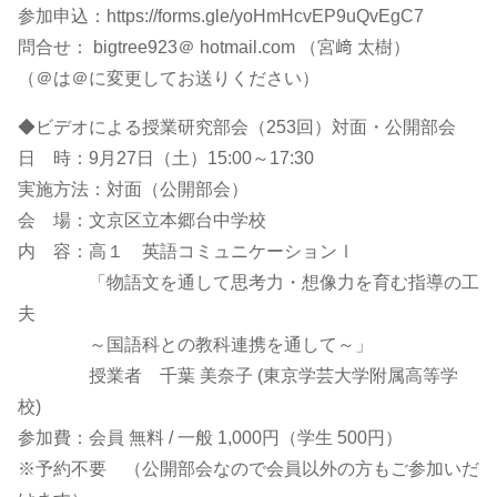
参加申込：https://forms.gle/yoHmHcvEP9uQvEgC7
問合せ： bigtree923＠ hotmail.com （宮﨑 太樹）
（＠は＠に変更してお送りください）
◆ビデオによる授業研究部会（253回）対面・公開部会
日 時：9月27日（土）15:00～17:30
実施方法：対面（公開部会）
会 場：文京区立本郷台中学校
内 容：高１ 英語コミュニケーションⅠ
「物語文を通して思考力・想像力を育む指導の工
夫
～国語科との教科連携を通して～」
授業者 千葉 美奈子 (東京学芸大学附属高等学
校)
参加費：会員 無料 / 一般 1,000円（学生 500円）
※予約不要 （公開部会なので会員以外の方もご参加いだ