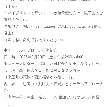
（予定）
※ハイブリッドで行います。参加希望の方は、以下までご
連絡ください。
参加申込・問合せ：n.naganuma＠cl.aoyama.ac.jp（長沼
君主）
（＠は@に変えてお送りください）
◆オーラルアプローチ研究部会
日 時：2025年9月20日（土）午後2:00～4:00
※ニュースレターに掲載した日程から変更になりました。
会 場：高千穂大学１号館２階１２０５教室
（京王井の頭線：西永福駅から徒歩７分）
内 容：「思考力・判断力・表現力とオーラルアプローチ
④
～高等学校１年生［発表］」の活動につながる口頭練習
～』