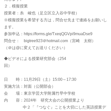
２．模擬授業
授業者：糸 峻也（足立区立入谷中学校）
※模擬授業を希望する方は，問合せ先まで連絡をお願いし
ます。
参加申込：https://forms.gle/TxeqQGVpi9muaDse9
問合せ： bigtree923＠hotmail.com（宮崎 太樹）
（＠は@に変えてお送りください）
◆ビデオによる授業研究部会（254
回）
日 時：11月29日（土）15:00～17:30
実施方法：対面（公開部会）
会 場：東京学芸大学附属竹早中学校
内 容：2024年 研究大会の公開授業より
中２「『つなぐ』ことを大切にした英語授業デ