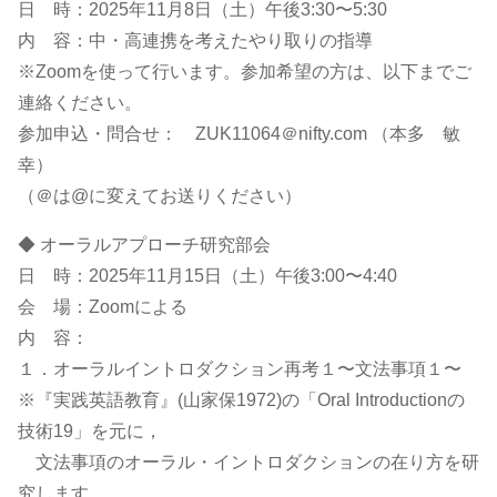
日 時：2025年11月8日（土）午後3:30〜5:30
内 容：中・高連携を考えたやり取りの指導
※Zoomを使って行います。参加希望の方は、以下までご
連絡ください。
参加申込・問合せ： ZUK11064＠nifty.com （本多 敏
幸）
（＠は@に変えてお送りください）
◆ オーラルアプローチ研究部会
日 時：2025年11月15日（土）午後3:00〜4:40
会 場：Zoomによる
内 容：
１．オーラルイントロダクション再考１〜文法事項１〜
※『実践英語教育』(山家保1972)の「Oral Introductionの
技術19」を元に，
文法事項のオーラル・イントロダクションの在り方を研
究します。