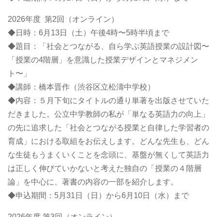
2026年度 第2回（オンライン）
◆日時：6月13日（土）午後4時〜5時半頃まで
◆題目：「社会とつながる、自ら学ぶ英語授業の設計図〜
「授業の4階層」を意識した授業デザインとマネジメン
ト〜」
◆講師：橋本晋作（渋谷区立松濤中学校）
◆内容：５月下旬にタイトルの通り単著を出版させていた
だきました。公立中学教師の私が「単なる英語力の向上」
の先に追求した「社会とつながる授業と自律した学習者の
育成」における取組をお伝えします。どんな先生も、どん
な生徒もうまくいくことを念頭に、基盤が無くして英語力
は正しく伸びていかないと考えた独自の「授業の４階層
論」を中心に、著書の内容の一部を紹介します。
◆申込期間：5月31日（日）から6月10日（水）まで
2026年度 第3回（オンライン）