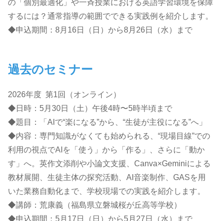
の「個別最適化」や一斉授業における英語学習環境を保障
するには？通常指導の範囲でできる実践例を紹介します。
◆申込期間：8月16日（日）から8月26日（水）まで
過去のセミナー
2026年度 第1回（オンライン）
◆日時：5月30日（土）午後4時〜5時半頃まで
◆題目：「AIで“楽になる”から、“生徒が主役になる”へ」
◆内容：専門知識がなくても始められる、“現場目線”での
利用の視点でAIを「使う」から「作る」、さらに「動か
す」へ。英作文添削や小論文支援、Canva×Geminiによる
教材展開、生徒主体の探究活動、AI音楽制作、GASを用
いた業務自動化まで、学校現場での実践を紹介します。
◆講師：荒康義（福島県立磐城桜が丘高等学校）
◆申込期間：5月17日（日）から5月27日（水）まで