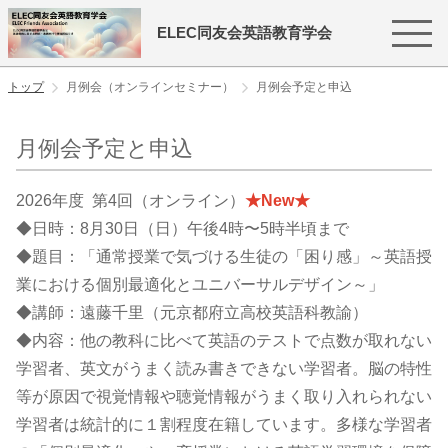
ELEC同友会英語教育学会
トップ
月例会（オンラインセミナー）
月例会予定と申込
月例会予定と申込
2026年度 第4回（オンライン）
★New★
◆日時：8月30日（日）午後4時〜5時半頃まで
◆題目：「通常授業で気づける生徒の「困り感」～英語授
業における個別最適化とユニバーサルデザイン～」
◆講師：遠藤千里（元京都府立高校英語科教諭）
◆内容：他の教科に比べて英語のテストで点数が取れない
学習者、英文がうまく読み書きできない学習者。脳の特性
等が原因で視覚情報や聴覚情報がうまく取り入れられない
学習者は統計的に１割程度在籍しています。多様な学習者