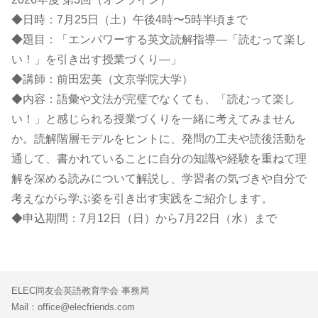
◆日時：7月25日（土）午後4時〜5時半頃まで
◆題目：「エンパワーする英文読解指導―「読むって楽し
い！」を引き出す授業づくり―」
◆講師：前田宏美（文京学院大学）
◆内容：語彙や文法が完璧でなくても、「読むって楽し
い！」と感じられる授業づくりを一緒に考えてみません
か。読解階層モデルをヒントに、発問の工夫や読後活動を
通して、書かれていることに自分の知識や経験を重ねて理
解を深める読みについて解説し、学習者の気づきや自分で
考えながら学ぶ姿を引き出す実践をご紹介します。
◆申込期間：7月12日（日）から7月22日（水）まで
ELEC同友会英語教育学会 事務局
Mail：office@elecfriends.com